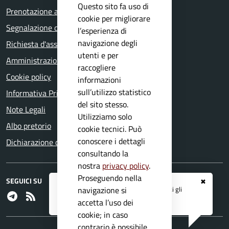
Questo sito fa uso di
Prenotazione appuntamento
cookie per migliorare
Segnalazione disservizio
l’esperienza di
navigazione degli
Richiesta d'assistenza
utenti e per
Amministrazione trasparente
raccogliere
Cookie policy
informazioni
sull’utilizzo statistico
Informativa Privacy
del sito stesso.
Note Legali
Utilizziamo solo
Albo pretorio
cookie tecnici. Può
conoscere i dettagli
Dichiarazione di accessibilità
consultando la
nostra
privacy policy
.
Proseguendo nella
SEGUICI SU
✖
Registrati ai servizi
APP IO
e ricevi tutti gli
navigazione si
Telegram
RSS
aggiornamenti dall'Ente
accetta l’uso dei
cookie; in caso
contrario è possibile