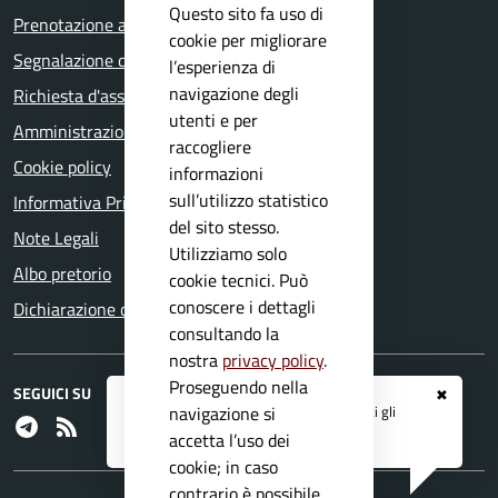
Questo sito fa uso di
Prenotazione appuntamento
cookie per migliorare
Segnalazione disservizio
l’esperienza di
navigazione degli
Richiesta d'assistenza
utenti e per
Amministrazione trasparente
raccogliere
Cookie policy
informazioni
sull’utilizzo statistico
Informativa Privacy
del sito stesso.
Note Legali
Utilizziamo solo
Albo pretorio
cookie tecnici. Può
conoscere i dettagli
Dichiarazione di accessibilità
consultando la
nostra
privacy policy
.
Proseguendo nella
SEGUICI SU
✖
Registrati ai servizi
APP IO
e ricevi tutti gli
navigazione si
Telegram
RSS
aggiornamenti dall'Ente
accetta l’uso dei
cookie; in caso
contrario è possibile