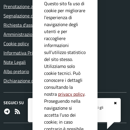
Questo sito fa uso di
Prenotazione appuntamento
cookie per migliorare
Segnalazione disservizio
l’esperienza di
navigazione degli
Richiesta d'assistenza
utenti e per
Amministrazione trasparente
raccogliere
Cookie policy
informazioni
sull’utilizzo statistico
Informativa Privacy
del sito stesso.
Note Legali
Utilizziamo solo
Albo pretorio
cookie tecnici. Può
conoscere i dettagli
Dichiarazione di accessibilità
consultando la
nostra
privacy policy
.
Proseguendo nella
SEGUICI SU
✖
Registrati ai servizi
APP IO
e ricevi tutti gli
navigazione si
Telegram
RSS
aggiornamenti dall'Ente
accetta l’uso dei
cookie; in caso
contrario è possibile