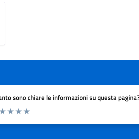
nto sono chiare le informazioni su questa pagina
 da 1 a 5 stelle la pagina
ta 1 stelle su 5
Valuta 2 stelle su 5
Valuta 3 stelle su 5
Valuta 4 stelle su 5
Valuta 5 stelle su 5