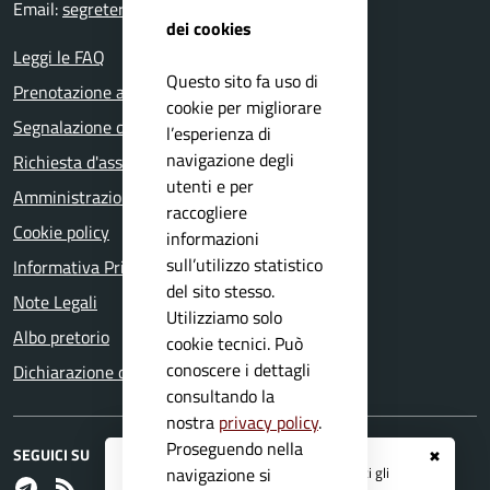
Email:
segreteria@comune.bagolino.bs.it
dei cookies
Leggi le FAQ
Questo sito fa uso di
Prenotazione appuntamento
cookie per migliorare
Segnalazione disservizio
l’esperienza di
navigazione degli
Richiesta d'assistenza
utenti e per
Amministrazione trasparente
raccogliere
Cookie policy
informazioni
sull’utilizzo statistico
Informativa Privacy
del sito stesso.
Note Legali
Utilizziamo solo
Albo pretorio
cookie tecnici. Può
conoscere i dettagli
Dichiarazione di accessibilità
consultando la
nostra
privacy policy
.
Proseguendo nella
SEGUICI SU
✖
Registrati ai servizi
APP IO
e ricevi tutti gli
navigazione si
Telegram
RSS