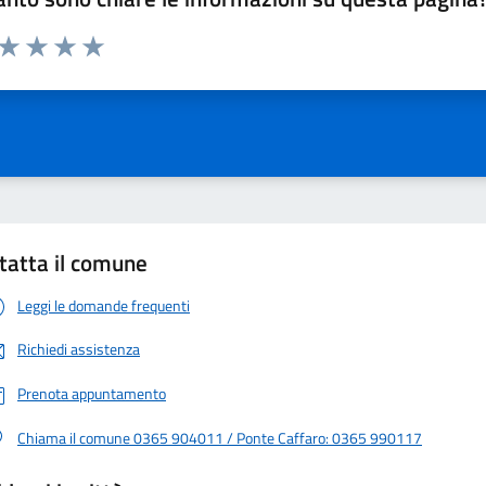
 da 1 a 5 stelle la pagina
ta 1 stelle su 5
Valuta 2 stelle su 5
Valuta 3 stelle su 5
Valuta 4 stelle su 5
Valuta 5 stelle su 5
tatta il comune
Leggi le domande frequenti
Richiedi assistenza
Prenota appuntamento
Chiama il comune 0365 904011 / Ponte Caffaro: 0365 990117