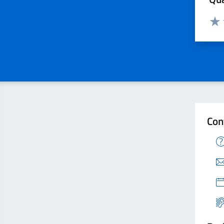
Valuta
Valu
Con