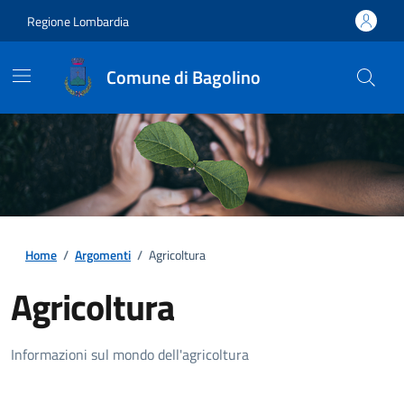
Regione Lombardia
Comune di Bagolino
Home
/
Argomenti
/
Agricoltura
Agricoltura
Dettagli della notizia
Informazioni sul mondo dell'agricoltura