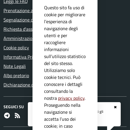
Leggi le FAQ
Questo sito fa uso di
Prenotazione appuntamento
cookie per migliorare
Segnalazione disservizio
l’esperienza di
navigazione degli
Richiesta d'assistenza
utenti e per
Amministrazione trasparente
raccogliere
Cookie policy
informazioni
sull’utilizzo statistico
Informativa Privacy
del sito stesso.
Note Legali
Utilizziamo solo
Albo pretorio
cookie tecnici. Può
conoscere i dettagli
Dichiarazione di accessibilità
consultando la
nostra
privacy policy
.
Proseguendo nella
SEGUICI SU
✖
Registrati ai servizi
APP IO
e ricevi tutti gli
navigazione si
Telegram
RSS
aggiornamenti dall'Ente
accetta l’uso dei
cookie; in caso