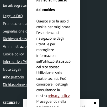
Email:
segreteria@comune.bagolino.bs.it
dei cookies
Leggi le FAQ
Questo sito fa uso di
Prenotazione appuntamento
cookie per migliorare
Segnalazione disservizio
l’esperienza di
navigazione degli
Richiesta d'assistenza
utenti e per
Amministrazione trasparente
raccogliere
Cookie policy
informazioni
sull’utilizzo statistico
Informativa Privacy
del sito stesso.
Note Legali
Utilizziamo solo
Albo pretorio
cookie tecnici. Può
conoscere i dettagli
Dichiarazione di accessibilità
consultando la
nostra
privacy policy
.
Proseguendo nella
SEGUICI SU
✖
Registrati ai servizi
APP IO
e ricevi tutti gli
navigazione si