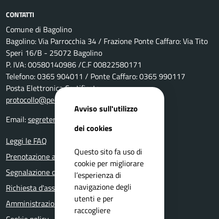
CONTATTI
Comune di Bagolino
Bagolino: Via Parrocchia 34 / Frazione Ponte Caffaro: Via Tito
Speri 16/B - 25072 Bagolino
P. IVA: 00580140986 /C.F 00822580171
Telefono: 0365 904011 / Ponte Caffaro: 0365 990117
Posta Elettronica Certificata:
protocollo@pec.comune.bagolino.bs.it
Avviso sull'utilizzo
Email:
segreteria@comune.bagolino.bs.it
dei cookies
Leggi le FAQ
Questo sito fa uso di
Prenotazione appuntamento
cookie per migliorare
Segnalazione disservizio
l’esperienza di
navigazione degli
Richiesta d'assistenza
utenti e per
Amministrazione trasparente
raccogliere
Cookie policy