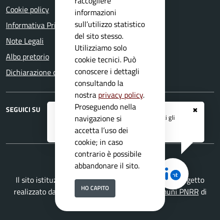
raccogliere
Cookie policy
informazioni
sull’utilizzo statistico
Informativa Privacy
del sito stesso.
Note Legali
Utilizziamo solo
Albo pretorio
cookie tecnici. Può
conoscere i dettagli
Dichiarazione di accessibilità
consultando la
nostra
privacy policy
.
Proseguendo nella
SEGUICI SU
✖
Registrati ai servizi
APP IO
e ricevi tutti gli
navigazione si
Telegram
RSS
aggiornamenti dall'Ente
accetta l’uso dei
cookie; in caso
contrario è possibile
abbandonare il sito.
Il sito istituzionale del Comune di Bagolino è un progetto
HO CAPITO
realizzato da
Secoval srl
con la
Soluzione Comuni PNRR
di
ISWEB S.p.A.