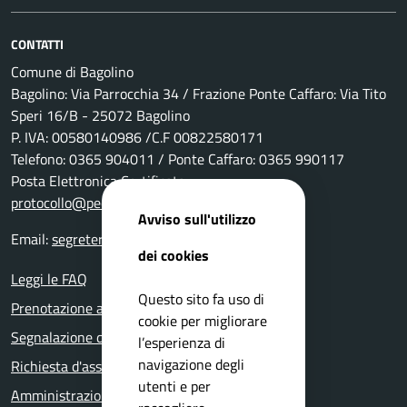
CONTATTI
Comune di Bagolino
Bagolino: Via Parrocchia 34 / Frazione Ponte Caffaro: Via Tito
Speri 16/B - 25072 Bagolino
P. IVA: 00580140986 /C.F 00822580171
Telefono: 0365 904011 / Ponte Caffaro: 0365 990117
Posta Elettronica Certificata:
protocollo@pec.comune.bagolino.bs.it
Avviso sull'utilizzo
Email:
segreteria@comune.bagolino.bs.it
dei cookies
Leggi le FAQ
Questo sito fa uso di
Prenotazione appuntamento
cookie per migliorare
Segnalazione disservizio
l’esperienza di
navigazione degli
Richiesta d'assistenza
utenti e per
Amministrazione trasparente