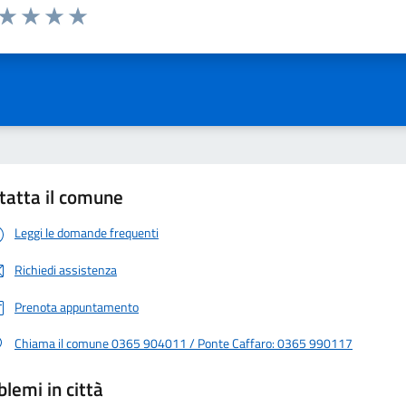
 da 1 a 5 stelle la pagina
ta 1 stelle su 5
Valuta 2 stelle su 5
Valuta 3 stelle su 5
Valuta 4 stelle su 5
Valuta 5 stelle su 5
tatta il comune
Leggi le domande frequenti
Richiedi assistenza
Prenota appuntamento
Chiama il comune 0365 904011 / Ponte Caffaro: 0365 990117
blemi in città