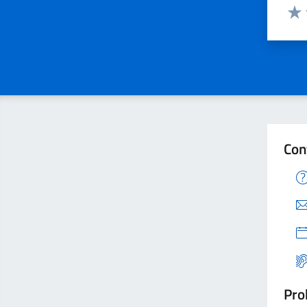
Valuta
Valu
Con
Pro