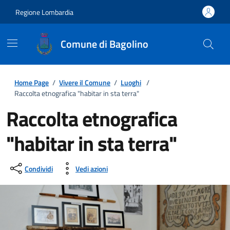
Regione Lombardia
Comune di Bagolino
Home Page
/
Vivere il Comune
/
Luoghi
/
Raccolta etnografica "habitar in sta terra"
Raccolta etnografica
"habitar in sta terra"
Condividi
Vedi azioni