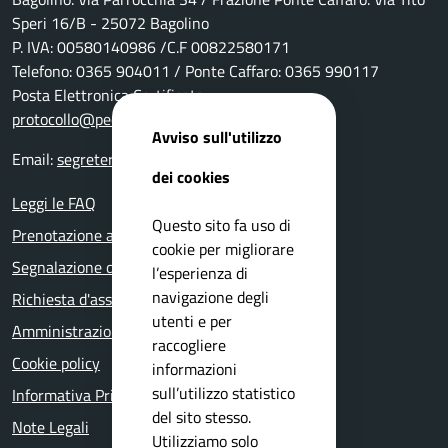
Speri 16/B - 25072 Bagolino
P. IVA: 00580140986 /C.F 00822580171
Telefono: 0365 904011 / Ponte Caffaro: 0365 990117
Posta Elettronica Certificata:
protocollo@pec.comune.bagolino.bs.it
Avviso sull'utilizzo
Email:
segreteria@comune.bagolino.bs.it
dei cookies
Leggi le FAQ
Questo sito fa uso di
Prenotazione appuntamento
cookie per migliorare
Segnalazione disservizio
l’esperienza di
navigazione degli
Richiesta d'assistenza
utenti e per
Amministrazione trasparente
raccogliere
Cookie policy
informazioni
sull’utilizzo statistico
Informativa Privacy
del sito stesso.
Note Legali
Utilizziamo solo