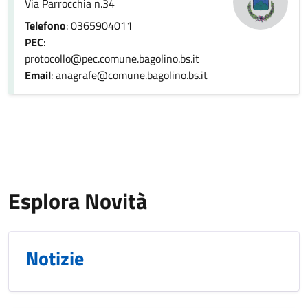
Via Parrocchia n.34
Telefono
: 0365904011
PEC
:
protocollo@pec.comune.bagolino.bs.it
Email
: anagrafe@comune.bagolino.bs.it
Esplora Novità
Notizie