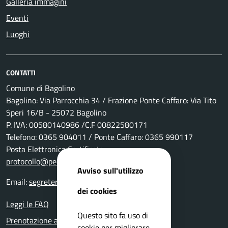
Galleria immagini
Eventi
Luoghi
CONTATTI
Comune di Bagolino
Bagolino: Via Parrocchia 34 / Frazione Ponte Caffaro: Via Tito
Speri 16/B - 25072 Bagolino
P. IVA: 00580140986 /C.F 00822580171
Telefono: 0365 904011 / Ponte Caffaro: 0365 990117
Posta Elettronica Certificata:
protocollo@pec.comune.bagolino.bs.it
Avviso sull'utilizzo
Email:
segreteria@comune.bagolino.bs.it
dei cookies
Leggi le FAQ
Questo sito fa uso di
Prenotazione appuntamento
cookie per migliorare