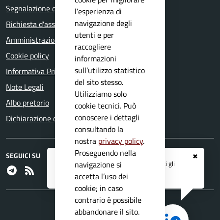
Segnalazione disservizio
l’esperienza di
navigazione degli
Richiesta d'assistenza
utenti e per
Amministrazione trasparente
raccogliere
Cookie policy
informazioni
sull’utilizzo statistico
Informativa Privacy
del sito stesso.
Note Legali
Utilizziamo solo
Albo pretorio
cookie tecnici. Può
conoscere i dettagli
Dichiarazione di accessibilità
consultando la
nostra
privacy policy
.
Proseguendo nella
SEGUICI SU
✖
Registrati ai servizi
APP IO
e ricevi tutti gli
navigazione si
Telegram
RSS
aggiornamenti dall'Ente
accetta l’uso dei
cookie; in caso
contrario è possibile
abbandonare il sito.