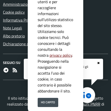
utenti e per
Amministrazione trasparente
raccogliere
Cookie policy
informazioni
sull’utilizzo statistico
Informativa Privacy
del sito stesso.
Note Legali
Utilizziamo solo
Albo pretorio
cookie tecnici. Può
conoscere i dettagli
Dichiarazione di accessibilità
consultando la
nostra
privacy policy
.
Proseguendo nella
SEGUICI SU
✖
Registrati ai servizi
APP IO
e ricevi tutti gli
navigazione si
Telegram
RSS
aggiornamenti dall'Ente
accetta l’uso dei
cookie; in caso
contrario è possibile
abbandonare il sito.
Il sito istituzionale del Comune di Bagolino è un progetto
HO CAPITO
realizzato da
Secoval srl
con la
Soluzione Comuni PNRR
di
ISWEB S.p.A.