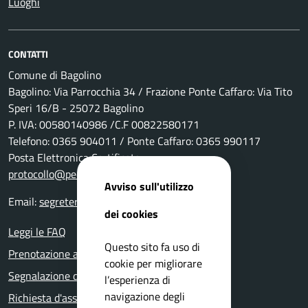
Luoghi
CONTATTI
Comune di Bagolino
Bagolino: Via Parrocchia 34 / Frazione Ponte Caffaro: Via Tito
Speri 16/B - 25072 Bagolino
P. IVA: 00580140986 /C.F 00822580171
Telefono: 0365 904011 / Ponte Caffaro: 0365 990117
Posta Elettronica Certificata:
protocollo@pec.comune.bagolino.bs.it
Avviso sull'utilizzo
Email:
segreteria@comune.bagolino.bs.it
dei cookies
Leggi le FAQ
Questo sito fa uso di
Prenotazione appuntamento
cookie per migliorare
Segnalazione disservizio
l’esperienza di
navigazione degli
Richiesta d'assistenza