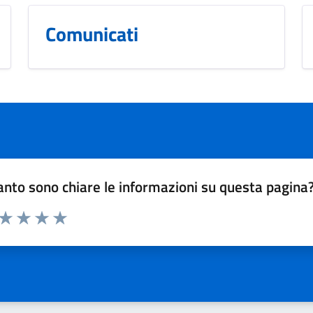
Comunicati
nto sono chiare le informazioni su questa pagina
 da 1 a 5 stelle la pagina
ta 1 stelle su 5
Valuta 2 stelle su 5
Valuta 3 stelle su 5
Valuta 4 stelle su 5
Valuta 5 stelle su 5