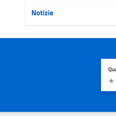
Notizie
Qua
Valuta
Valu