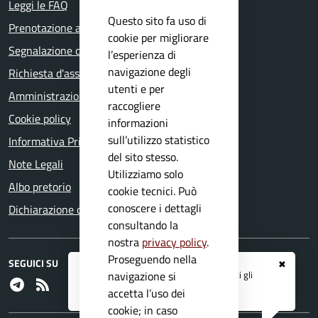
Leggi le FAQ
Questo sito fa uso di
Prenotazione appuntamento
cookie per migliorare
Segnalazione disservizio
l’esperienza di
navigazione degli
Richiesta d'assistenza
utenti e per
Amministrazione trasparente
raccogliere
Cookie policy
informazioni
sull’utilizzo statistico
Informativa Privacy
del sito stesso.
Note Legali
Utilizziamo solo
Albo pretorio
cookie tecnici. Può
conoscere i dettagli
Dichiarazione di accessibilità
consultando la
nostra
privacy policy
.
Proseguendo nella
SEGUICI SU
✖
Registrati ai servizi
APP IO
e ricevi tutti gli
navigazione si
Telegram
RSS
aggiornamenti dall'Ente
accetta l’uso dei
cookie; in caso