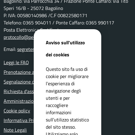
Bagolino: Via Parrocchia 34 / Frazione Ponte Caffaro: Via Tito
Speri 16/B - 25072 Bagolino
P. IVA: 00580140986 /C.F 00822580171
Telefono: 0365 904011 / Ponte Caffaro: 0365 990117
Posta Elettronica Certificata:
protocollo@pec.comune.bagolino.bs.it
Avviso sull'utilizzo
Email:
segreteria@comune.bagolino.bs.it
dei cookies
Leggi le FAQ
Questo sito fa uso di
Prenotazione appuntamento
cookie per migliorare
Segnalazione disservizio
l’esperienza di
navigazione degli
Richiesta d'assistenza
utenti e per
Amministrazione trasparente
raccogliere
Cookie policy
informazioni
sull’utilizzo statistico
Informativa Privacy
del sito stesso.
Note Legali
Utilizziamo solo