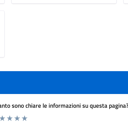
nto sono chiare le informazioni su questa pagina
 da 1 a 5 stelle la pagina
ta 1 stelle su 5
Valuta 2 stelle su 5
Valuta 3 stelle su 5
Valuta 4 stelle su 5
Valuta 5 stelle su 5