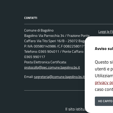
CONTATTI
Comune di Bagolino
Leggi le 
Bagolino: Via Parrocchia 34 / Frazione Ponte
Prenotaz
Caffaro: Via Tito Speri 16/B - 25072 Bagolino
P. IVA: 00580140986 /C.F 00822580171
Segnalazi
Avviso sul
Telefono: 0365 904011 / Ponte Caffaro:
Richiesta
0365 990117
Questo si
Posta Elettronica Certificata:
protocollo@pec.comune.bagolino.bs.it
utenti e p
Utilizzia
Email:
segreteria@comune.bagolino.bs.it
privacy p
caso cont
HO CAPITO
Il sito istituzionale del Co