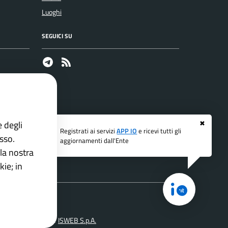
Luoghi
SEGUICI SU
Telegram
RSS
e degli
✖
Registrati ai servizi
APP IO
e ricevi tutti gli
esso.
aggiornamenti dall'Ente
la nostra
ie; in
di
ne Comuni PNRR
ISWEB S.p.A.