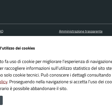
FAQ
Amministrazione trasparente
ione appuntamento
Cookie policy
one disservizio
Informativa Privacy
l'utilizzo dei cookies
 d'assistenza
Note Legali
Albo pretorio
to fa uso di cookie per migliorare l’esperienza di navigazion
er raccogliere informazioni sull’utilizzo statistico del sito st
Dichiarazione di accessibilità
mo solo cookie tecnici. Può conoscere i dettagli consultando 
olicy
. Proseguendo nella navigazione si accetta l’uso dei cook
rario è possibile abbandonare il sito.
mune di Bagolino è un progetto realizzato da
con la
Secoval srl
Soluzio