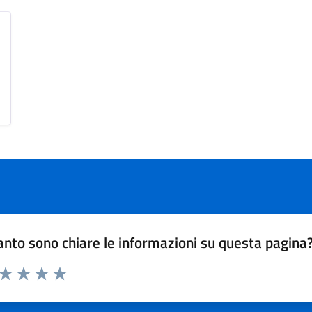
nto sono chiare le informazioni su questa pagina
 da 1 a 5 stelle la pagina
ta 1 stelle su 5
Valuta 2 stelle su 5
Valuta 3 stelle su 5
Valuta 4 stelle su 5
Valuta 5 stelle su 5