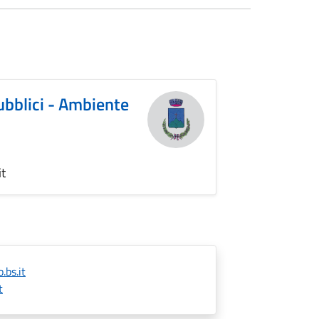
ubblici - Ambiente
it
.bs.it
t