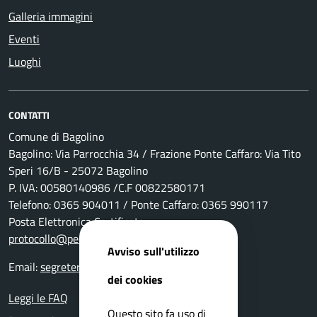
Galleria immagini
Eventi
Luoghi
CONTATTI
Comune di Bagolino
Bagolino: Via Parrocchia 34 / Frazione Ponte Caffaro: Via Tito
Speri 16/B - 25072 Bagolino
P. IVA: 00580140986 /C.F 00822580171
Telefono: 0365 904011 / Ponte Caffaro: 0365 990117
Posta Elettronica Certificata:
protocollo@pec.comune.bagolino.bs.it
Avviso sull'utilizzo
Email:
segreteria@comune.bagolino.bs.it
dei cookies
Leggi le FAQ
Questo sito fa uso di