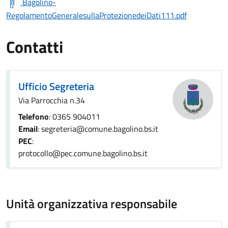
Bagolino-
RegolamentoGeneralesullaProtezionedeiDati111.pdf
Contatti
Ufficio Segreteria
Via Parrocchia n.34
Telefono
: 0365 904011
Email
: segreteria@comune.bagolino.bs.it
PEC
:
protocollo@pec.comune.bagolino.bs.it
Unità organizzativa responsabile