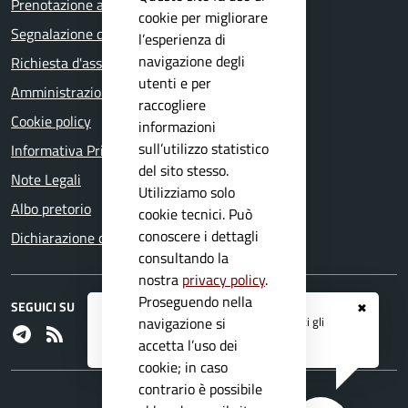
Prenotazione appuntamento
cookie per migliorare
Segnalazione disservizio
l’esperienza di
navigazione degli
Richiesta d'assistenza
utenti e per
Amministrazione trasparente
raccogliere
Cookie policy
informazioni
sull’utilizzo statistico
Informativa Privacy
del sito stesso.
Note Legali
Utilizziamo solo
Albo pretorio
cookie tecnici. Può
conoscere i dettagli
Dichiarazione di accessibilità
consultando la
nostra
privacy policy
.
Proseguendo nella
SEGUICI SU
✖
Registrati ai servizi
APP IO
e ricevi tutti gli
navigazione si
Telegram
RSS
aggiornamenti dall'Ente
accetta l’uso dei
cookie; in caso
contrario è possibile