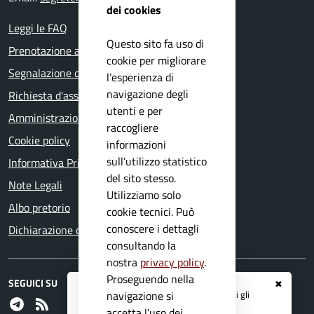
dei cookies
Leggi le FAQ
Questo sito fa uso di
Prenotazione appuntamento
cookie per migliorare
Segnalazione disservizio
l’esperienza di
navigazione degli
Richiesta d'assistenza
utenti e per
Amministrazione trasparente
raccogliere
Cookie policy
informazioni
sull’utilizzo statistico
Informativa Privacy
del sito stesso.
Note Legali
Utilizziamo solo
Albo pretorio
cookie tecnici. Può
conoscere i dettagli
Dichiarazione di accessibilità
consultando la
nostra
privacy policy
.
Proseguendo nella
SEGUICI SU
✖
Registrati ai servizi
APP IO
e ricevi tutti gli
navigazione si
Telegram
RSS
aggiornamenti dall'Ente
accetta l’uso dei